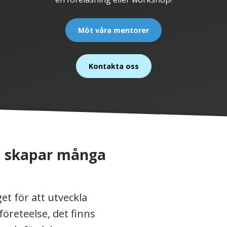
Möt våra mentorer
Kontakta oss
 skapar många
t för att utveckla
öreteelse, det finns