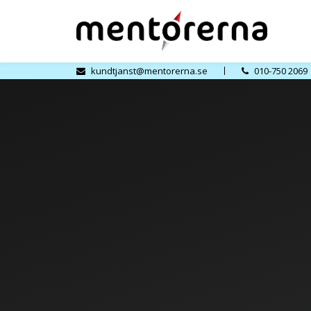
kundtjanst@mentorerna.se
010-750 2069