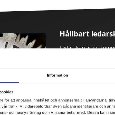
Hållbart ledar
Ledarskap är en komp
genom insikter och ny
Ledarskap innehåller flera 
leda olika typer av persone
Information
lära sig prioriteringar, moti
konflikthantering.
cookies
Föreläsningen har som mål at
e för att anpassa innehållet och annonserna till användarna, tillh
verktyg som är enkla att anvä
vår trafik. Vi vidarebefordrar även sådana identifierare och anna
genomförs på ett pedagogiskt
nnons- och analysföretag som vi samarbetar med. Dessa kan i sin