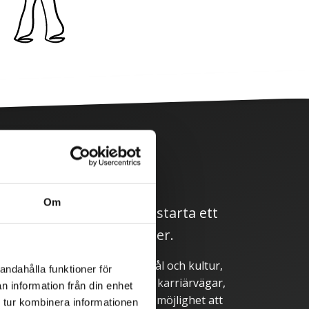
rprogram
Om
anisation som väljer att starta ett
 många positiva effekter.
ad förståelse för företags mål och kultur,
andahålla funktioner för
arbetare och chefer, tydligare karriärvägar,
n information från din enhet
ll ökad jämställdhet, samt ökad möjlighet att
 tur kombinera informationen