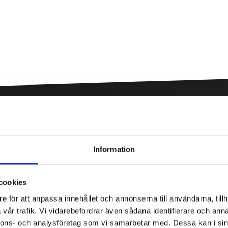
Internt mento
Information
Ett företag eller en org
mentorprogram uppnår
cookies
Lägre personalomsättning, ök
e för att anpassa innehållet och annonserna till användarna, tillh
stärkt relationen mellan med
vår trafik. Vi vidarebefordrar även sådana identifierare och anna
lägre sjukfrånvaro, bidrar ti
nnons- och analysföretag som vi samarbetar med. Dessa kan i sin