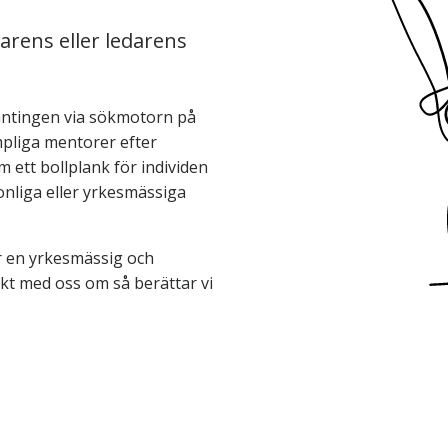
rens eller ledarens
 antingen via sökmotorn på
mpliga mentorer efter
ett bollplank för individen
sonliga eller yrkesmässiga
r en yrkesmässig och
akt med oss om så berättar vi