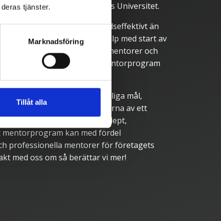
ligt en studie från Linköpings Universitet.
deras tjänster.
gsiktigt hållbart och kostnadseffektivt än
utbildningar. Vi erbjuder er hjälp med start av
Marknadsföring
mentorprogram, utbildning av mentorer och
hops och föreläsningar om mentorprogram
ram omfattar flera delar; tydliga mål,
Tillåt alla
mation till adepter om effekterna av ett
r matchning av mentor och adept,
Ett mentorprogram kan med fördel
h professionella mentorer för företagets
akt med oss om så berättar vi mer!