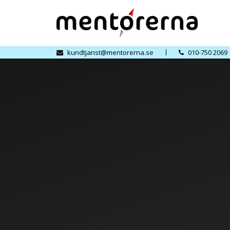
kundtjanst@mentorerna.se
010-750 2069