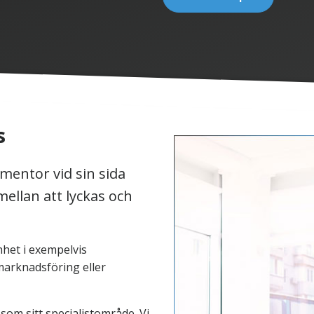
s
mentor vid sin sida
ellan att lyckas och
nhet i exempelvis
 marknadsföring eller
om sitt specialistområde. Vi