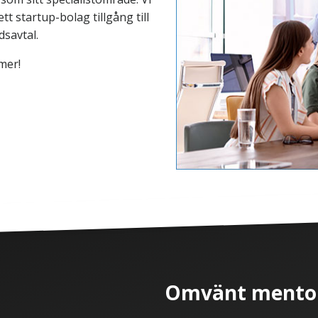
tt startup-bolag tillgång till
dsavtal.
mer!
Omvänt mento